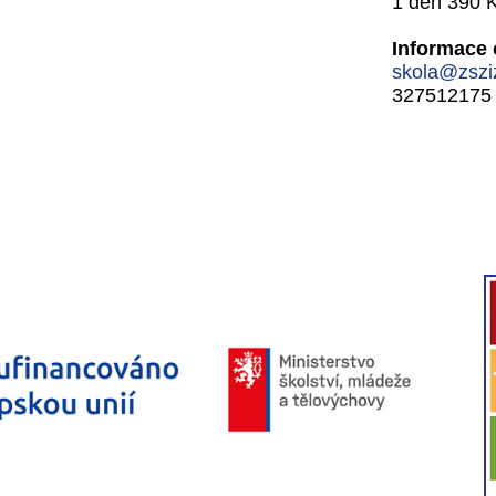
1 den 390 
Informace 
skola@zszi
327512175