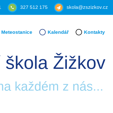
1
327 512 175
skola@zszizkov.cz
Meteostanice
Kalendář
Kontakty
 škola Žižkov
 na každém z nás...