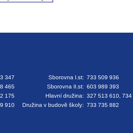
3 347
Sborovna I.st:
733 509 936
8 465
Sborovna II.st:
603 989 393
2 175
Hlavní družina:
327 513 610, 734
9 910
Družina v budově školy:
733 735 882