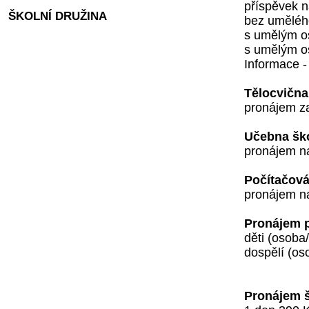
příspěvek n
ŠKOLNÍ DRUŽINA
bez uměléh
s umělým os
s umělým os
Informace -
Tělocvična 
pronájem za
Učebna ško
pronájem na
Počítačová
pronájem na
Pronájem p
děti (osoba
dospělí (os
Pronájem š